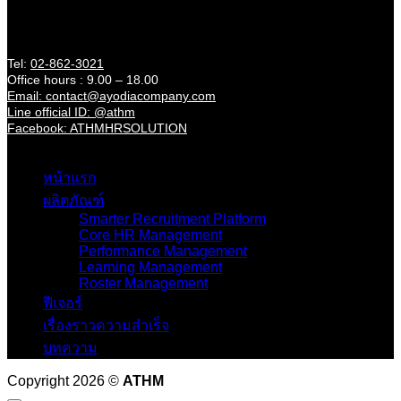
21/11 Krungtonburi Rd., Klongtonsai Klongsan Bangkok
10600 (Near BTS Wongwienyai)
Contact
Tel:
02-862-3021
Office hours : 9.00 – 18.00
Email: contact@ayodiacompany.com
Line official ID: @athm
Facebook: ATHMHRSOLUTION
Catagories
หน้าแรก
ผลิตภัณฑ์
Smarter Recruitment Platform
Core HR Management
Performance Management
Learning Management
Roster Management
ฟีเจอร์
เรื่องราวความสำเร็จ
บทความ
Copyright 2026 ©
ATHM