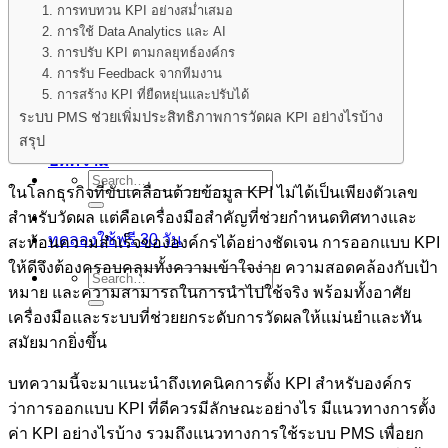
1. การทบทวน KPI อย่างสม่ำเสมอ
ผลิตภัณฑ์
2. การใช้ Data Analytics และ AI
Smarter Recruitment Platform
Core HR Management
3. การปรับ KPI ตามกลยุทธ์องค์กร
Performance Management
4. การรับ Feedback จากทีมงาน
Learning Management
5. การสร้าง KPI ที่ยืดหยุ่นและปรับได้
Roster Management
ระบบ PMS ช่วยเพิ่มประสิทธิภาพการวัดผล KPI อย่างไรบ้าง
ฟีเจอร์
สรุป
เรื่องราวความสำเร็จ
บทความ
ในโลกธุรกิจที่ขับเคลื่อนด้วยข้อมูล KPI ไม่ได้เป็นเพียงตัวเลข
สำหรับวัดผล แต่คือเครื่องมือสำคัญที่ช่วยกำหนดทิศทางและ
ทดลองใช้ฟรี 30 วัน
สะท้อนความสำเร็จขององค์กรได้อย่างชัดเจน การออกแบบ KPI
ให้ดีจึงต้องครอบคลุมทั้งความเข้าใจง่าย ความสอดคล้องกับเป้า
หมาย และความสามารถในการนำไปใช้จริง พร้อมทั้งอาศัย
เครื่องมือและระบบที่ช่วยยกระดับการวัดผลให้แม่นยำและทัน
สมัยมากยิ่งขึ้น
บทความนี้จะมาแนะนำถึงเทคนิคการตั้ง KPI สำหรับองค์กร
ว่าการออกแบบ KPI ที่ดีควรมีลักษณะอย่างไร มีแนวทางการตั้ง
ค่า KPI อย่างไรบ้าง รวมถึงแนวทางการใช้ระบบ PMS เพื่อยก