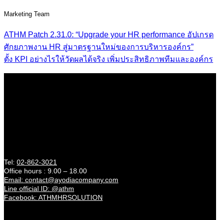
Marketing Team
ATHM Patch 2.31.0: “Upgrade your HR performance อัปเกรด
ศักยภาพงาน HR สู่มาตรฐานใหม่ของการบริหารองค์กร”
ตั้ง KPI อย่างไรให้วัดผลได้จริง เพิ่มประสิทธิภาพทีมและองค์กร
HR Management & Development Platform
About us
21/11 Krungtonburi Rd., Klongtonsai Klongsan Bangkok
10600 (Near BTS Wongwienyai)
Contact
Tel:
02-862-3021
Office hours : 9.00 – 18.00
Email: contact@ayodiacompany.com
Line official ID: @athm
Facebook: ATHMHRSOLUTION
Catagories