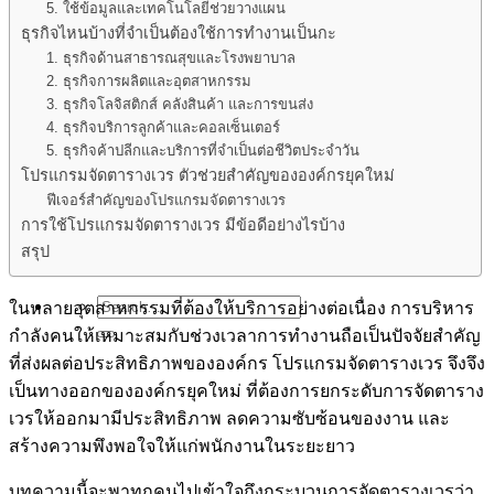
5. ใช้ข้อมูลและเทคโนโลยีช่วยวางแผน
ผลิตภัณฑ์
ธุรกิจไหนบ้างที่จำเป็นต้องใช้การทำงานเป็นกะ
Smarter Recruitment Platform
Core HR Management
1. ธุรกิจด้านสาธารณสุขและโรงพยาบาล
Performance Management
2. ธุรกิจการผลิตและอุตสาหกรรม
Learning Management
3. ธุรกิจโลจิสติกส์ คลังสินค้า และการขนส่ง
Roster Management
4. ธุรกิจบริการลูกค้าและคอลเซ็นเตอร์
ฟีเจอร์
5. ธุรกิจค้าปลีกและบริการที่จำเป็นต่อชีวิตประจำวัน
เรื่องราวความสำเร็จ
โปรแกรมจัดตารางเวร ตัวช่วยสำคัญขององค์กรยุคใหม่
บทความ
ฟีเจอร์สำคัญของโปรแกรมจัดตารางเวร
การใช้โปรแกรมจัดตารางเวร มีข้อดีอย่างไรบ้าง
สรุป
ทดลองใช้ฟรี 30 วัน
ในหลายอุตสาหกรรมที่ต้องให้บริการอย่างต่อเนื่อง การบริหาร
กำลังคนให้เหมาะสมกับช่วงเวลาการทำงานถือเป็นปัจจัยสำคัญ
ที่ส่งผลต่อประสิทธิภาพขององค์กร โปรแกรมจัดตารางเวร จึงจึง
เป็นทางออกขององค์กรยุคใหม่ ที่ต้องการยกระดับการจัดตาราง
เวรให้ออกมามีประสิทธิภาพ ลดความซับซ้อนของงาน และ
สร้างความพึงพอใจให้แก่พนักงานในระยะยาว
บทความนี้จะพาทุกคนไปเข้าใจถึงกระบวนการจัดตารางเวรว่า