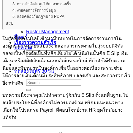
3. การเข้าถึงข้อมูลได้สะดวกรวดเร็ว
ผลิตภัณฑ์
Smarter Recruitment Platform
4. ง่ายต่อการจัดการข้อมูล
Core HR Management
5. สอดคล้องกับกฎหมาย PDPA
Performance Management
สรุป
Learning Management
Roster Management
ฟีเจอร์
ในยุคที่เทคโนโลยีเข้ามามีบทบาทในการจัดการงานภายใน
เรื่องราวความสำเร็จ
องค์กร การเปลี่ยนแปลงจากเอกสารกระดาษไปสู่ระบบดิจิทัล
บทความ
กลายเป็นเรื่องจำเป็นที่หลีกเลี่ยงไม่ได้ หนึ่งในนั้นคือ E Slip เงิน
เดือน หรือสลิปเงินเดือนแบบอิเล็กทรอนิกส์ ที่กำลังได้รับความ
นิยมและมีบทบาทในองค์กรเพิ่มขึ้นอย่างต่อเนื่อง เพราะช่วย
ทดลองใช้ฟรี 30 วัน
ให้การจ่ายเงินเดือนมีประสิทธิภาพ ปลอดภัย และสะดวกรวดเร็ว
ยิ่งกว่าเดิม
บทความนี้จะพาคุณไปทำความรู้จักกับ E Slip ตั้งแต่พื้นฐาน ไป
จนถึงประโยชน์ที่องค์กรไม่ควรมองข้าม พร้อมแนะแนวทาง
เลือกใช้โปรแกรม Payroll ที่ตอบโจทย์งาน HR ยุคใหม่อย่าง
แท้จริง