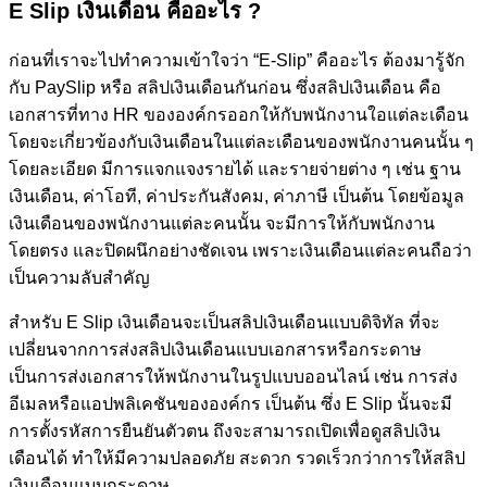
E Slip เงินเดือน คืออะไร ?
ก่อนที่เราจะไปทำความเข้าใจว่า “E-Slip” คืออะไร ต้องมารู้จัก
กับ PaySlip หรือ สลิปเงินเดือนกันก่อน ซึ่งสลิปเงินเดือน คือ
เอกสารที่ทาง HR ขององค์กรออกให้กับพนักงานใอแต่ละเดือน
โดยจะเกี่ยวข้องกับเงินเดือนในแต่ละเดือนของพนักงานคนนั้น ๆ
โดยละเอียด มีการแจกแจงรายได้ และรายจ่ายต่าง ๆ เช่น ฐาน
เงินเดือน, ค่าโอที, ค่าประกันสังคม, ค่าภาษี เป็นต้น โดยข้อมูล
เงินเดือนของพนักงานแต่ละคนนั้น จะมีการให้กับพนักงาน
โดยตรง และปิดผนึกอย่างชัดเจน เพราะเงินเดือนแต่ละคนถือว่า
เป็นความลับสำคัญ
สำหรับ E Slip เงินเดือนจะเป็นสลิปเงินเดือนแบบดิจิทัล ที่จะ
เปลี่ยนจากการส่งสลิปเงินเดือนแบบเอกสารหรือกระดาษ
เป็นการส่งเอกสารให้พนักงานในรูปแบบออนไลน์ เช่น การส่ง
อีเมลหรือแอปพลิเคชันขององค์กร เป็นต้น ซึ่ง E Slip นั้นจะมี
การตั้งรหัสการยืนยันตัวตน ถึงจะสามารถเปิดเพื่อดูสลิปเงิน
เดือนได้ ทำให้มีความปลอดภัย สะดวก รวดเร็วกว่าการให้สลิป
เงินเดือนแบบกระดาษ