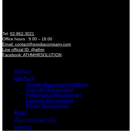
About us
21/11 Krungtonburi Rd., Klongtonsai Klongsan Bangkok
10600 (Near BTS Wongwienyai)
Contact
Tel:
02-862-3021
Office hours : 9.00 – 18.00
Email: contact@ayodiacompany.com
Line official ID: @athm
Facebook: ATHMHRSOLUTION
Catagories
หน้าแรก
ผลิตภัณฑ์
Smarter Recruitment Platform
Core HR Management
Performance Management
Learning Management
Roster Management
ฟีเจอร์
เรื่องราวความสำเร็จ
บทความ