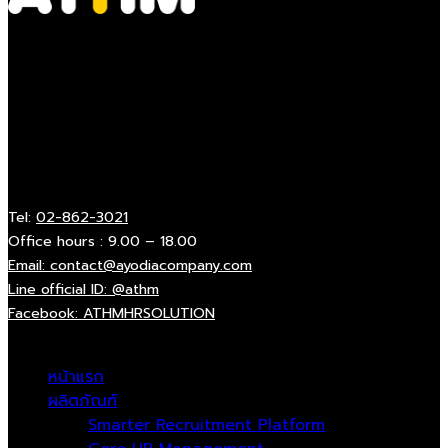
HR Management & Development Platform
About us
21/11 Krungtonburi Rd., Klongtonsai Klongsan
Bangkok 10600 (Near BTS Wongwienyai)
Contact
Tel:
02-862-3021
Office hours : 9.00 – 18.00
Email: contact@ayodiacompany.com
Line official ID: @athm
Facebook: ATHMHRSOLUTION
Catagories
หน้าแรก
ผลิตภัณฑ์
Smarter Recruitment Platform