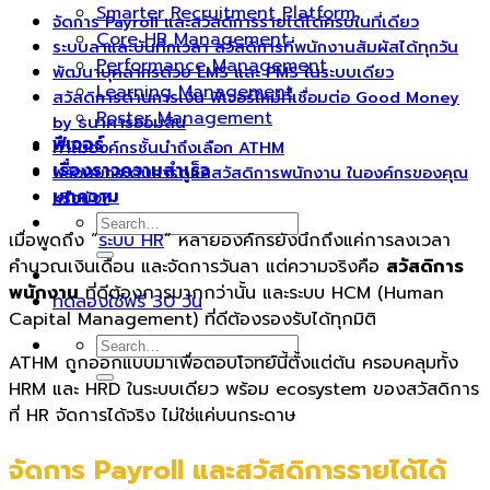
Smarter Recruitment Platform
จัดการ Payroll และสวัสดิการรายได้ได้ครบในที่เดียว
Core HR Management
ระบบลาและบันทึกเวลา สวัสดิการที่พนักงานสัมผัสได้ทุกวัน
Performance Management
พัฒนาบุคลากรด้วย LMS และ PMS ในระบบเดียว
Learning Management
สวัสดิการด้านการเงิน ฟีเจอร์ใหม่ที่เชื่อมต่อ Good Money
Roster Management
by ธนาคารออมสิน
ฟีเจอร์
ทำไมองค์กรชั้นนำถึงเลือก ATHM
เรื่องราวความสำเร็จ
พร้อมยกระดับการดูแลสวัสดิการพนักงาน ในองค์กรของคุณ
บทความ
หรือยัง?
เมื่อพูดถึง “
ระบบ HR
” หลายองค์กรยังนึกถึงแค่การลงเวลา
คำนวณเงินเดือน และจัดการวันลา แต่ความจริงคือ
สวัสดิการ
พนักงาน
ที่ดีต้องการมากกว่านั้น และระบบ HCM (Human
ทดลองใช้ฟรี 30 วัน
Capital Management) ที่ดีต้องรองรับได้ทุกมิติ
ATHM ถูกออกแบบมาเพื่อตอบโจทย์นี้ตั้งแต่ต้น ครอบคลุมทั้ง
HRM และ HRD ในระบบเดียว พร้อม ecosystem ของสวัสดิการ
ที่ HR จัดการได้จริง ไม่ใช่แค่บนกระดาษ
จัดการ Payroll และสวัสดิการรายได้ได้