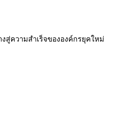
งสู่ความสำเร็จขององค์กรยุคใหม่