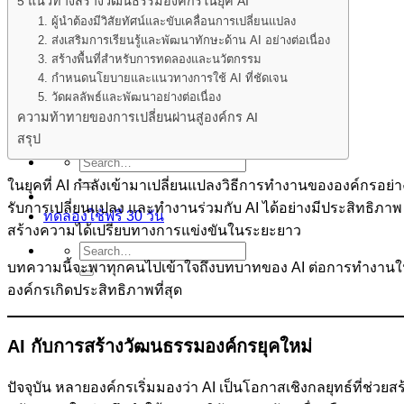
5 แนวทางสร้างวัฒนธรรมองค์กรในยุค AI
ผลิตภัณฑ์
1. ผู้นำต้องมีวิสัยทัศน์และขับเคลื่อนการเปลี่ยนแปลง
Smarter Recruitment Platform
2. ส่งเสริมการเรียนรู้และพัฒนาทักษะด้าน AI อย่างต่อเนื่อง
Core HR Management
3. สร้างพื้นที่สำหรับการทดลองและนวัตกรรม
Performance Management
4. กำหนดนโยบายและแนวทางการใช้ AI ที่ชัดเจน
Learning Management
Roster Management
5. วัดผลลัพธ์และพัฒนาอย่างต่อเนื่อง
ฟีเจอร์
ความท้าทายของการเปลี่ยนผ่านสู่องค์กร AI
เรื่องราวความสำเร็จ
สรุป
บทความ
ในยุคที่ AI กำลังเข้ามาเปลี่ยนแปลงวิธีการทำงานขององค์กรอย่
รับการเปลี่ยนแปลง และทำงานร่วมกับ AI ได้อย่างมีประสิทธิ
ทดลองใช้ฟรี 30 วัน
สร้างความได้เปรียบทางการแข่งขันในระยะยาว
บทความนี้จะพาทุกคนไปเข้าใจถึงบทบาทของ AI ต่อการทำงานใน
องค์กรเกิดประสิทธิภาพที่สุด
AI กับการสร้างวัฒนธรรมองค์กรยุคใหม่
ปัจจุบัน หลายองค์กรเริ่มมองว่า AI เป็นโอกาสเชิงกลยุทธ์ที่ช่วย